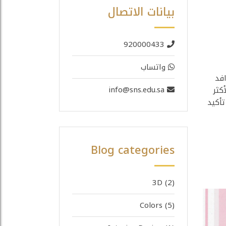
بيانات الاتصال
920000433
واتساب
فد
info@sns.edu.sa
كثر
تأكيد
Blog categories
3D
(2)
Colors
(5)