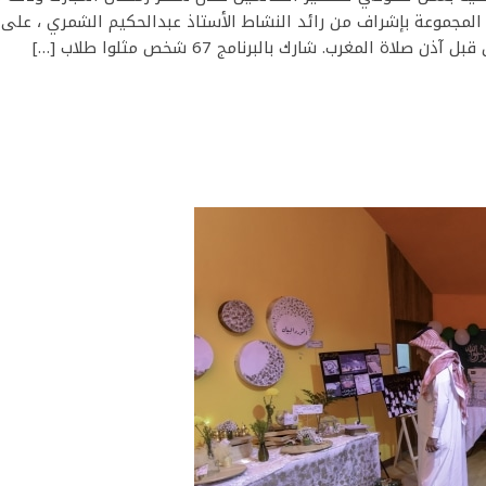
وم 20 رمضان. حيث عملت المجموعة بإشراف من رائد النشاط الأستاذ عبدالحكيم الشمري ، ع
المغرب. شارك بالبرنامج 67 شخص مثلوا طلاب […]