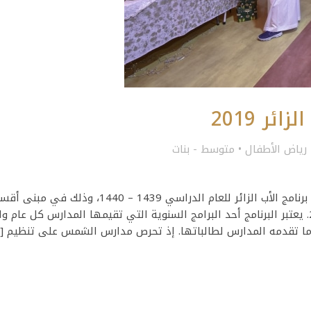
ئر 2019
رياض الأطفال
•
متوسط - بنات
​نظمت مدارس الشمس الأهلية ممثلة بأقسام البنات برنامج الأب الزائر للعام الدراسي 1439 – 1440، وذلك في م
البنات في حي الأندلس يوم الثلاثاء 26 فبراير 2019. يعتبر البرنامج أحد البرامج السنوية التي تقيمها المدارس كل عا
ا تقدمه المدارس لطالباتها. إذ تحرص مدارس الشمس على تنظيم [