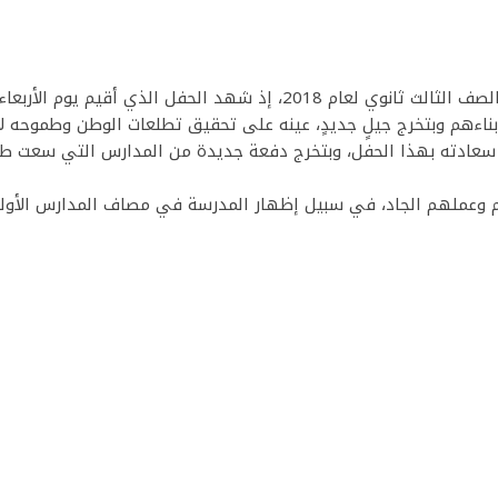
احتفلت إدارة مدارس الشمس الاهلية بتخريج طلاب الصف الثالث ثانوي لعام 
بناءهم وبتخرج جيلٍ جديدٍ، عينه على تحقيق تطلعات الوطن وطموحه لاي
 سعادته بهذا الحفل، وبتخرج دفعة جديدة من المدارس التي سعت طو
هم وعملهم الجاد، في سبيل إظهار المدرسة في مصاف المدارس الأولى
Sn
S