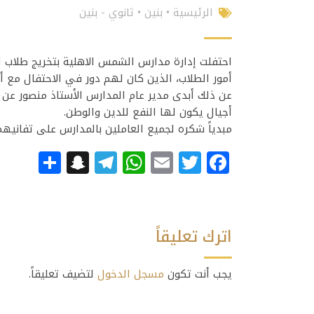
الرئيسية
•
بنين
•
ثانوي - بنين
أمور الطلاب، الذين كان لهم دور في الاحتفال مع أ
عن ذلك أبدى مدير عام المدارس الأستاذ منصور عن
أجيال يكون لها النفع للدين والوطن.
مبدياً شكره لجميع العاملين بالمدارس على تفاني
apchat
hare
Telegram
WhatsApp
Email
Facebook
Twitter
اترك تعليقاً
يجب أنت تكون
مسجل الدخول
لتضيف تعليقاً.