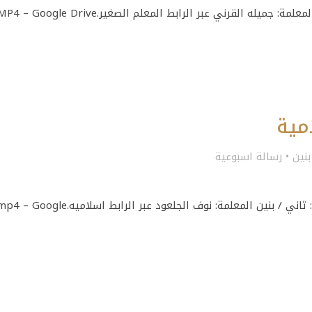
يله القرني عبر الرابط المعلم الصغير.MP4 – Google Drive
مية
بنين
•
رسالة اسبوعية
المادة: الدراسات الاسلامية القسم: الابتدائي الصف: ثاني / بنين المعلمة: نوف الجلعود عبر الرابط اسلاميه. Google