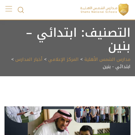
Ski
t
conten
التصنيف:
ابتدائي –
بنين
مدارس الشمس الأهلية
>
المركز الإعلامي
>
أخبار المدارس
>
ابتدائي - بنين