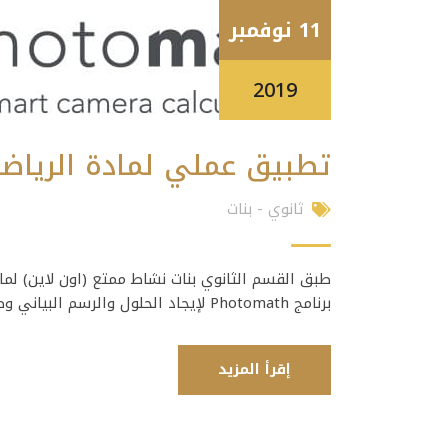
11 نوفمبر
2019
تطبيق عملي لمادة الرياضي
ثانوي - بنات
طبق القسم الثانوي بنات نشاط ممتع (اون لاين) لم
برنامج ‎Photomath لإيجاد الحلول والرسم البياني وطريقة الحل بتصوير السؤال فقط
إقرأ المزيد