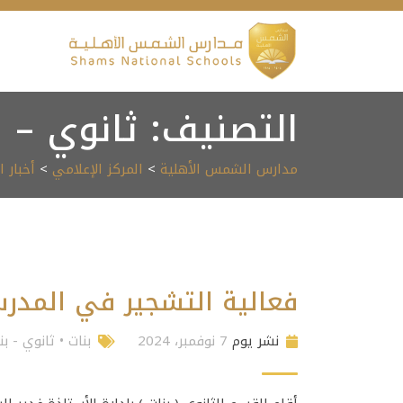
Ski
t
conten
التصنيف:
ثانوي – ب
مدارس الشمس الأهلية
>
المركز الإعلامي
>
أخبار 
فعالية التشجير في المدر
نشر يوم
7 نوفمبر، 2024
بنات
•
ثانوي - بن