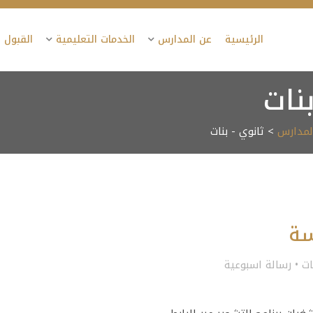
الرئيسية
عن المدارس
الخدمات التعليمية
القبول 
نات
المدارس
> ثانوي - بنات
سة
ات
•
رسالة اسبوعية