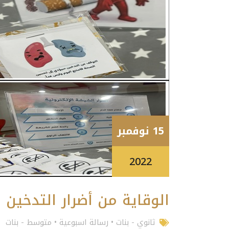
15 نوفمبر
2022
الوقاية من أضرار التدخين
ثانوي - بنات
•
رسالة اسبوعية
•
متوسط - بنات