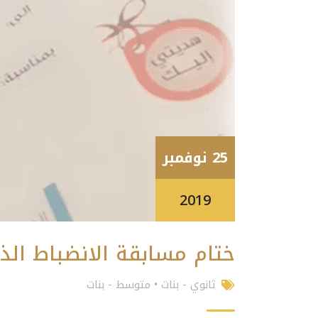
25 نوفمبر
2019
ختام مسابقة الانضباط الذ
ثانوي - بنات
•
متوسط - بنات