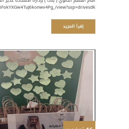
أقام القسم الثانوي ( بنات ) بإدارة الأستاذة غدير ال
lsos8FokYXGw4TuJ6konwv4Pg_/view?usp=drivesdk
إقرأ المزيد