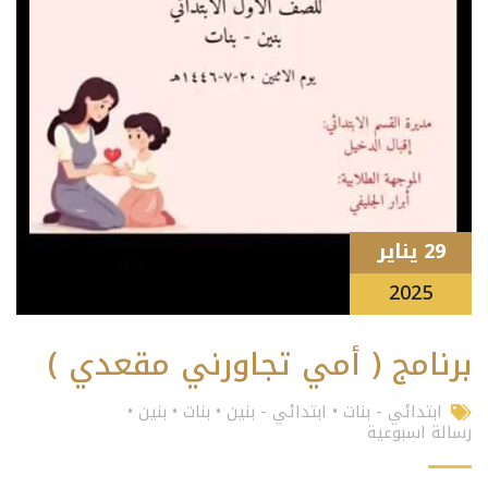
29 يناير
2025
برنامج ( أمي تجاورني مقعدي )
ابتدائي - بنات
•
ابتدائي - بنين
•
بنات
•
بنين
•
رسالة اسبوعية