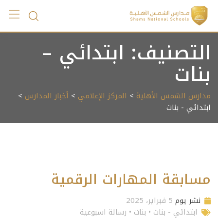
Ski
t
conten
التصنيف:
ابتدائي –
بنات
مدارس الشمس الأهلية
>
المركز الإعلامي
>
أخبار المدارس
>
ابتدائي - بنات
مسابقة المهارات الرقمية
نشر يوم
5 فبراير، 2025
ابتدائي - بنات
•
بنات
•
رسالة اسبوعية