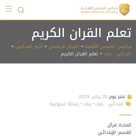
Ski
t
conten
تعلم القران الكريم
مدارس الشمس الأهلية
>
المركز الإعلامي
>
أخبار المدارس
>
ابتدائي - بنات
> تعلم القران الكريم
نشر يوم
20 يناير، 2025
ابتدائي - بنات
•
بنات
•
رسالة اسبوعية
المادة: قرآن
القسم: الإبتدائي