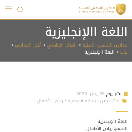
Ski
t
conten
اللغة االإنجليزية
مدارس الشمس الأهلية
>
المركز الإعلامي
>
أخبار المدارس
>
بنات
> اللغة االإنجليزية
نشر يوم
20 يناير، 2025
بنات
•
بنين
•
رسالة اسبوعية
•
رياض الأطفال
اللغة االإنجليزية
القسم: رياض الأطفال