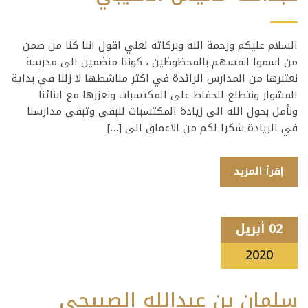
السلام عليكم ورحمة الله وبركاته لعلي اقول اننا كنا من ضمن
من اسموا انفسهم بالمحظوظين ، كوننا منضمين الى مدرسة
نعتبرها من المدارس الرائدة في اكثر مناشطها لا زلنا في بداية
المشوار ونتطلع للحفاظ على المكتسبات ونعززها مع ابنائنا
ونأمل بحول الله الى زيادة المكتسبات لنبقى وتبقى مدارسنا
في الريادة شكرا لكم من الاعماق الى […]
إقرأ المزيد
02 أبريل
2020
سلمان بن عبدالله الصبيحي