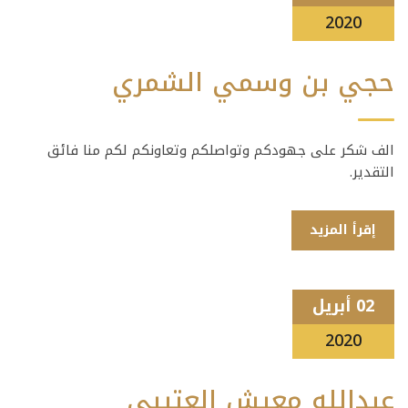
2020
حجي بن وسمي الشمري
الف شكر على جهودكم وتواصلكم وتعاونكم لكم منا فائق
التقدير.
إقرأ المزيد
02 أبريل
2020
عبدالله معيش العتيبي