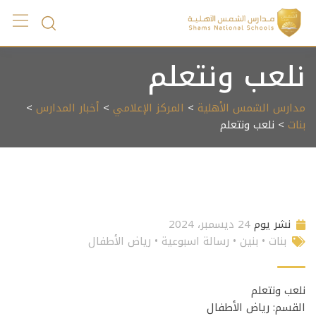
Ski
t
conten
نلعب ونتعلم
مدارس الشمس الأهلية
>
المركز الإعلامي
>
أخبار المدارس
>
بنات
> نلعب ونتعلم
نشر يوم
24 ديسمبر، 2024
بنات
•
بنين
•
رسالة اسبوعية
•
رياض الأطفال
نلعب ونتعلم
القسم: رياض الأطفال