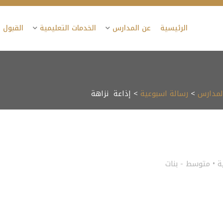
الرئيسية
عن المدارس
الخدمات التعليمية
القبول 
المدارس
>
رسالة اسبوعية
> إذاعة نزاهة
ة
•
متوسط - بنات