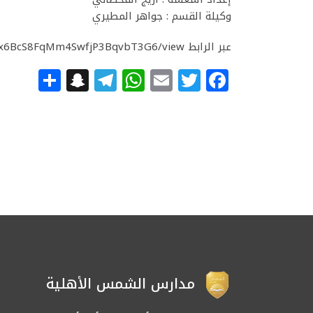
وكيلة القسم : جواهر المطيري
عبر الرابط https://drive.google.com/file/d/1M3n6GoHx6BcS8FqMm4SwfjP3BqvbT3G6/view
apchat
hare
Telegram
WhatsApp
Email
Facebook
Twitter
مدارس الشمس الأهلية