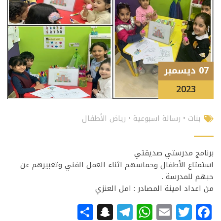
07 ديسمبر
2023
بنات
•
رسالة اسبوعية
•
رياض الأطفال
برنامج مدرستي صديقتي
استمتاع الأطفال وحماسهم اثناء العمل الفني وتعبيرهم عن
حبهم للمدرسة .
من اعداد امينة المصادر : امل العنزي
Snapchat
Share
Telegram
WhatsApp
Email
Facebook
Twitter