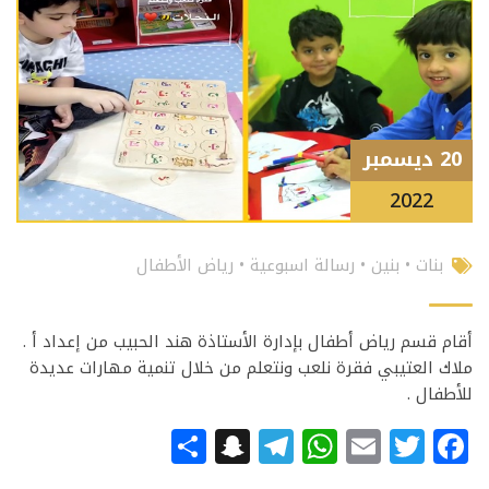
20 ديسمبر
2022
بنات
•
بنين
•
رسالة اسبوعية
•
رياض الأطفال
أقام قسم رياض أطفال بإدارة الأستاذة هند الحبيب من إعداد أ .
ملاك العتيبي فقرة نلعب ونتعلم من خلال تنمية مهارات عديدة
للأطفال .
Snapchat
Share
Telegram
WhatsApp
Email
Facebook
Twitter