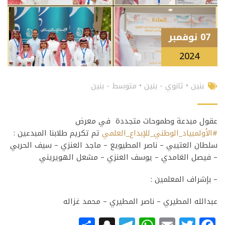
07 نوفمبر
2024
بنين
•
ثانوي - بنين
•
متوسط - بنين
عقول مبدعة وطموحات متجددة
في معرض
#الأولمبياد_الوطني_للإبداع_العلمي
تم تكريم طلابنا المبدعين :
سلطان العتيبي – ناصر المطيويع – ماجد العنزي – سيف الحربي
– فيصل الغامدي – يوسف العنزي – مشعل الهويريني
– بإشراف المعلمين :
عبدالله المطيري –
ناصر المطيري –
محمد غزاله