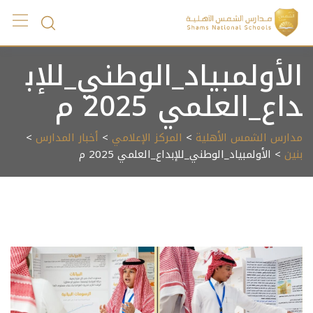
Ski
t
conten
الأولمبياد_الوطني_للإب
داع_العلمي 2025 م
مدارس الشمس الأهلية
>
المركز الإعلامي
>
أخبار المدارس
>
بنين
> الأولمبياد_الوطني_للإبداع_العلمي 2025 م