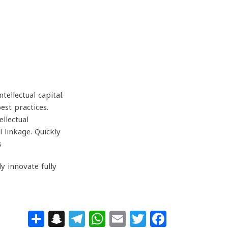
ellectual capital.
est practices.
ellectual
 linkage. Quickly
.
y innovate fully
apchat
hare
Telegram
WhatsApp
Email
Facebook
Twitter