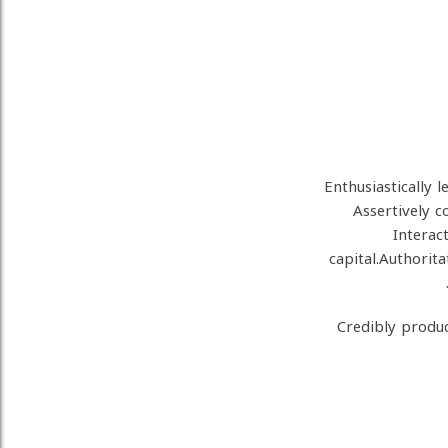
Enthusiastically 
Assertively c
Interact
capital.Authorit
Credibly produc