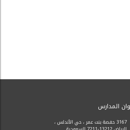
وان المدارس
3167 حفصة بنت عمر ، حي الأندلس ،
الرياض 13212-7211 السعودية