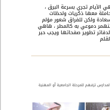
ي الأيام تجري بسرعة البرق ،
املة معها ذكريات ولحظات
عادة ولكن للفراق شعور مؤلم
نهمر دموعي به كالمطر ، هاهي
لدفاتر تطوير صفحاتها ويجب حبر
لقلم
لمدارس تزفهم للمرحلة الجامعية أو المهنية