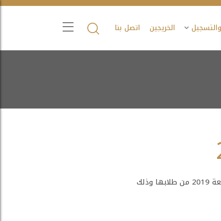
والتسجيل
الخريجين
اتصل بنا
بمشاعر امتزجت بالفرح والفخر بطلابنا ، احتفلت مدارس الشمس الأهلية القسم الثانوي بتخريج دفعة 2019 من طلابها وذلك