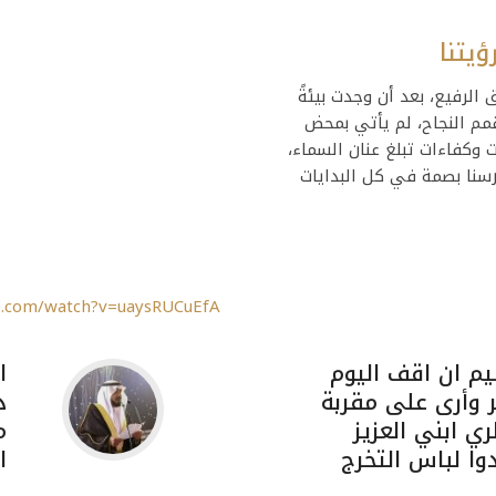
ؤيتنا
 الرفيع، بعد أن وجدت بيئةً
مم النجاح، لم يأتي بمحض
 وكفاءات تبلغ عنان السماء،
سنا بصمة في كل البدايات
e.com/watch?v=uaysRUCuEfA
م ان اقف اليوم
ا
ر وأرى على مقربة
د
ي ابني العزيز
م
دوا لباس التخرج
ا