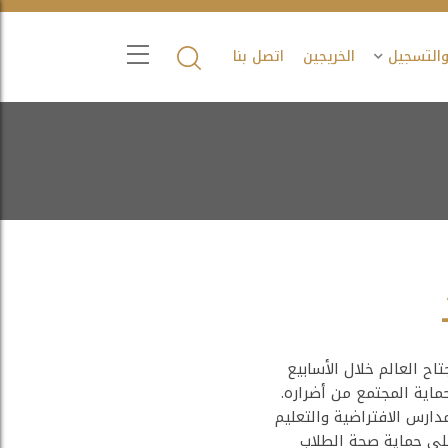
والتسجيل
الخريجين
اتصل بنا
عيات وباء فايروس كرونا المستجد COVID-19 ، والذي اجتاح العالم خلال الأسابيع
ماية المجتمع من أضراره.
دارس الافتراضية والتعليم
14 هـ حرصا من وزارة التعليم على حماية صحة الطلاب